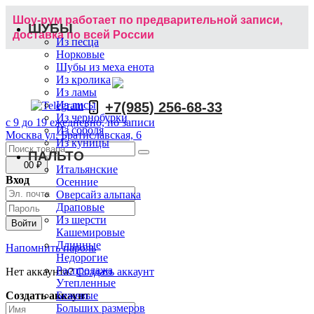
Шоу-рум работает по предварительной записи,
ШУБЫ
доставка по всей России
Из песца
Норковые
Шубы из меха енота
Из кролика
Из ламы
Из лисы
+7(985) 256-68-33
Из чернобурки
с 9 до 19 ежедневно, по записи
Из соболя
Москва ул. Братиславская, 6
Из куницы
ПАЛЬТО
0
0 ₽
Итальянские
Вход
Осенние
Оверсайз альпака
Драповые
Из шерсти
Кашемировые
Длинные
Напомнить пароль
Недорогие
Распродажа
Нет аккаунта?
Создать аккаунт
Утепленные
Создать аккаунт
Бежевые
Больших размеров