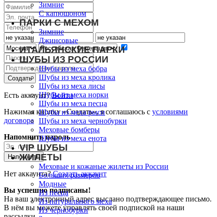
Зимние
С капюшоном
ПАРКИ С МЕХОМ
Зимние
Джинсовые
ИТАЛЬЯНСКИЕ ПАРКИ
ШУБЫ ИЗ РОССИИ
Шубы из меха бобра
Шубы из меха кролика
Шубы из меха лисы
Шубы из меха норки
Есть аккаунт?
Войти
Шубы из меха песца
Нажимая кнопку «Создать», я соглашаюсь с
условиями
Шубы из меха рыси
договора
Шубы из меха чернобурки
Меховые бомберы
Напомнить пароль
Шубы из меха енота
VIP ШУБЫ
ЖИЛЕТЫ
Меховые и кожаные жилеты из России
Нет аккаунта?
Создать аккаунт
Больших размеров
Модные
Вы успешно подписаны!
Из песца
На ваш электронный адрес выслано подтверждающее письмо.
Из натурального меха
В нём вы можете управлять своей подпиской на наши
Из чернобурки
рассылки.