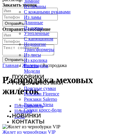
Зимние
Заказать звонок
Из овчины
С кожаными рукавами
Из ламы
Длинные
Из норки
Отправить сообщение
Утепленные
С капюшоном
Недорогие
Трансформеры
Из лисы
Из кролика
Главная
/
Жилеты
/
Распродажа
Распродажа
Модели
ПУХОВИКИ
Распродажа меховых
РЮКЗАКИ/СУМКИ
жилеток
Поясные сумки
Рюкзаки Florence
Рюкзаки Salerno
Рюкзаки Siena
Популярность
Сумки кросс-боди
Новизна
НОВИНКИ
Цена
КОНТАКТЫ
Жилет из чернобурки VIP