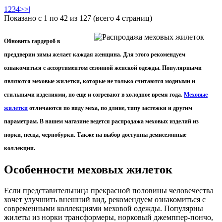
1
2
3
4
>
>|
Показано с 1 по 42 из 127 (всего 4 страниц)
Обновить гардероб в
преддверии зимы желает каждая женщина. Для этого рекомендуем
ознакомиться с ассортиментом сезонной женской одежды. Популярными
являются меховые жилетки, которые не только считаются модными и
стильными изделиями, но еще и согревают в холодное время года.
Меховые
жилетки
отличаются по виду меха, по длине, типу застежки и другим
параметрам. В нашем магазине ведется распродажа меховых изделий из
норки, песца, чернобурки. Также на выбор доступны демисезонные
коллекции.
Особенности меховых жилеток
Если представительница прекрасной половины человечества
хочет улучшить внешний вид, рекомендуем ознакомиться с
современными коллекциями меховой одежды. Популярны
жилеты из норки трансформеры, норковый джемппер-пончо,