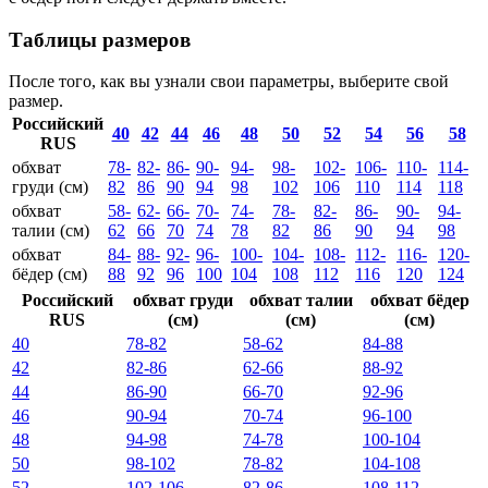
Таблицы размеров
После того, как вы узнали свои параметры, выберите свой
размер.
Российский
40
42
44
46
48
50
52
54
56
58
RUS
обхват
78-
82-
86-
90-
94-
98-
102-
106-
110-
114-
груди (см)
82
86
90
94
98
102
106
110
114
118
обхват
58-
62-
66-
70-
74-
78-
82-
86-
90-
94-
талии (см)
62
66
70
74
78
82
86
90
94
98
обхват
84-
88-
92-
96-
100-
104-
108-
112-
116-
120-
бёдер (см)
88
92
96
100
104
108
112
116
120
124
Российский
обхват груди
обхват талии
обхват бёдер
RUS
(см)
(см)
(см)
40
78-82
58-62
84-88
42
82-86
62-66
88-92
44
86-90
66-70
92-96
46
90-94
70-74
96-100
48
94-98
74-78
100-104
50
98-102
78-82
104-108
52
102-106
82-86
108-112