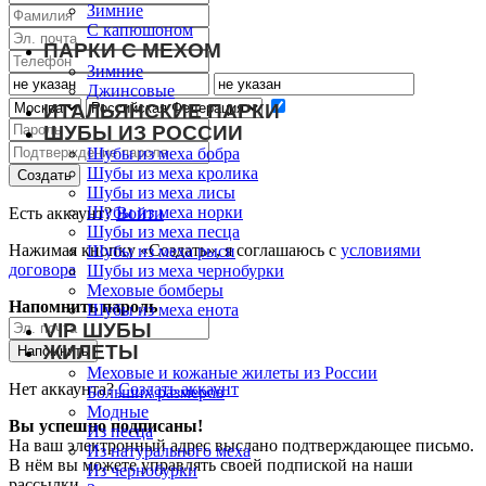
Зимние
С капюшоном
ПАРКИ С МЕХОМ
Зимние
Джинсовые
ИТАЛЬЯНСКИЕ ПАРКИ
ШУБЫ ИЗ РОССИИ
Шубы из меха бобра
Шубы из меха кролика
Шубы из меха лисы
Шубы из меха норки
Есть аккаунт?
Войти
Шубы из меха песца
Нажимая кнопку «Создать», я соглашаюсь с
условиями
Шубы из меха рыси
договора
Шубы из меха чернобурки
Меховые бомберы
Напомнить пароль
Шубы из меха енота
VIP ШУБЫ
ЖИЛЕТЫ
Меховые и кожаные жилеты из России
Нет аккаунта?
Создать аккаунт
Больших размеров
Модные
Вы успешно подписаны!
Из песца
На ваш электронный адрес выслано подтверждающее письмо.
Из натурального меха
В нём вы можете управлять своей подпиской на наши
Из чернобурки
рассылки.