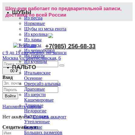
Шоу-рум работает по предварительной записи,
ШУБЫ
доставка по всей России
Из песца
Норковые
Шубы из меха енота
Из кролика
Из ламы
Из лисы
+7(985) 256-68-33
Из чернобурки
с 9 до 19 ежедневно, по записи
Из соболя
Москва ул. Братиславская, 6
Из куницы
ПАЛЬТО
0
0 ₽
Итальянские
Вход
Осенние
Оверсайз альпака
Драповые
Из шерсти
Кашемировые
Длинные
Напомнить пароль
Недорогие
Распродажа
Нет аккаунта?
Создать аккаунт
Утепленные
Создать аккаунт
Бежевые
Больших размеров